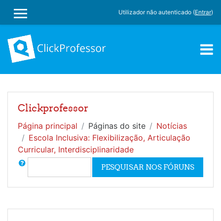
Utilizador não autenticado (
Entrar
)
PAINEL LATERAL
Ir para o conteúdo principal
Clickprofessor
Página principal
Páginas do site
Notícias
Escola Inclusiva: Flexibilização, Articulação
Curricular, Interdisciplinaridade
Pesquisar
PESQUISAR NOS FÓRUNS